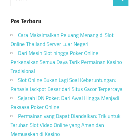
Search
for:
Pos Terbaru
Cara Maksimalkan Peluang Menang di Slot
Online Thailand Server Luar Negeri
Dari Mesin Slot hingga Poker Online:
Perkenalkan Semua Daya Tarik Permainan Kasino
Tradisional
Slot Online Bukan Lagi Soal Keberuntungan:
Rahasia Jackpot Besar dari Situs Gacor Terpercaya
Sejarah IDN Poker: Dari Awal Hingga Menjadi
Raksasa Poker Online
Permainan yang Dapat Diandalkan: Trik untuk
Taruhan Slot Video Online yang Aman dan
Memuaskan di Kasino