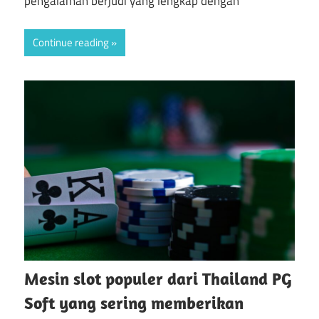
pengalaman berjudi yang lengkap dengan
Continue reading
Mesin slot populer dari Thailand PG
Soft yang sering memberikan