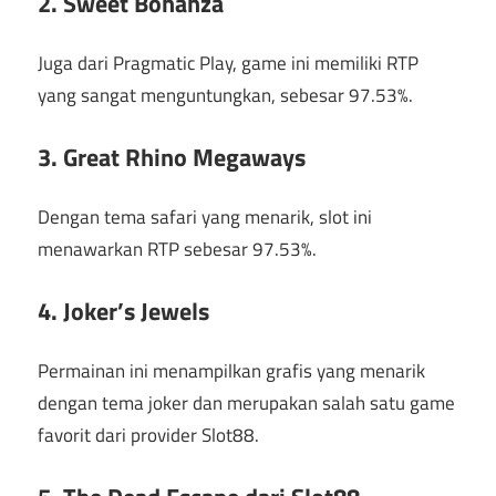
2. Sweet Bonanza
Juga dari Pragmatic Play, game ini memiliki RTP
yang sangat menguntungkan, sebesar 97.53%.
3. Great Rhino Megaways
Dengan tema safari yang menarik, slot ini
menawarkan RTP sebesar 97.53%.
4. Joker’s Jewels
Permainan ini menampilkan grafis yang menarik
dengan tema joker dan merupakan salah satu game
favorit dari provider Slot88.