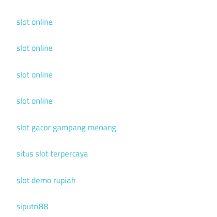
slot online
slot online
slot online
slot online
slot gacor gampang menang
situs slot terpercaya
slot demo rupiah
siputri88