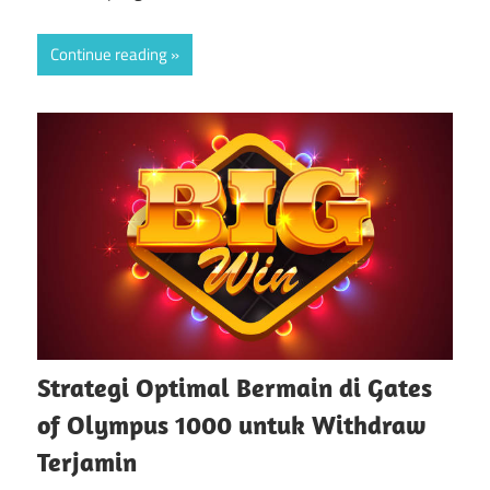
Continue reading
Strategi Optimal Bermain di Gates
of Olympus 1000 untuk Withdraw
Terjamin