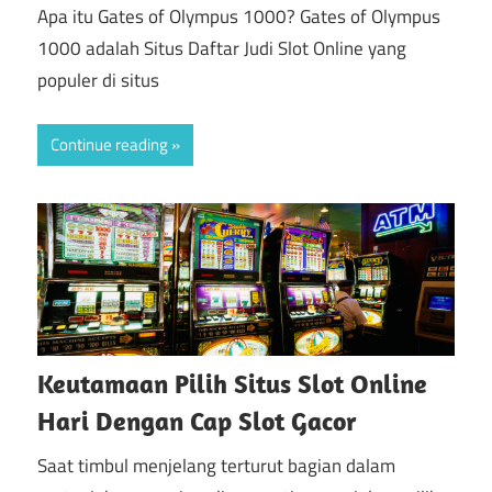
Apa itu Gates of Olympus 1000? Gates of Olympus
1000 adalah Situs Daftar Judi Slot Online yang
populer di situs
Continue reading
Keutamaan Pilih Situs Slot Online
Hari Dengan Cap Slot Gacor
Saat timbul menjelang terturut bagian dalam