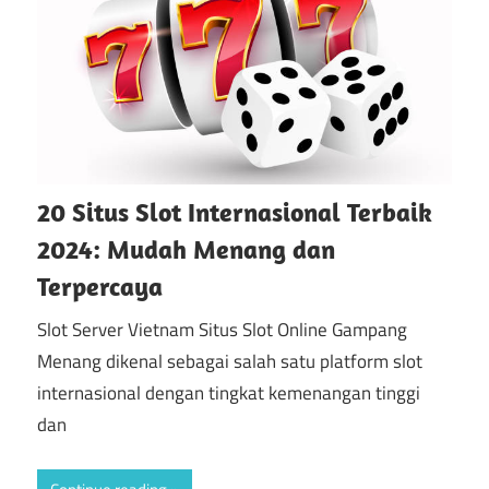
20 Situs Slot Internasional Terbaik
2024: Mudah Menang dan
Terpercaya
Slot Server Vietnam Situs Slot Online Gampang
Menang dikenal sebagai salah satu platform slot
internasional dengan tingkat kemenangan tinggi
dan