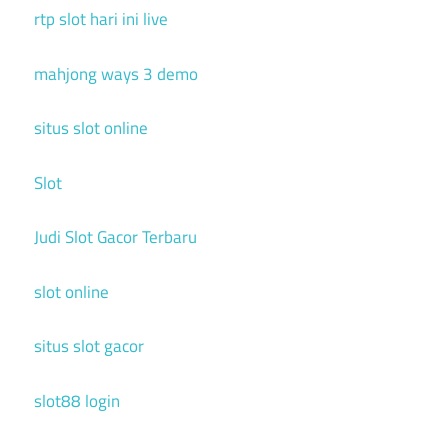
rtp slot hari ini live
mahjong ways 3 demo
situs slot online
Slot
Judi Slot Gacor Terbaru
slot online
situs slot gacor
slot88 login