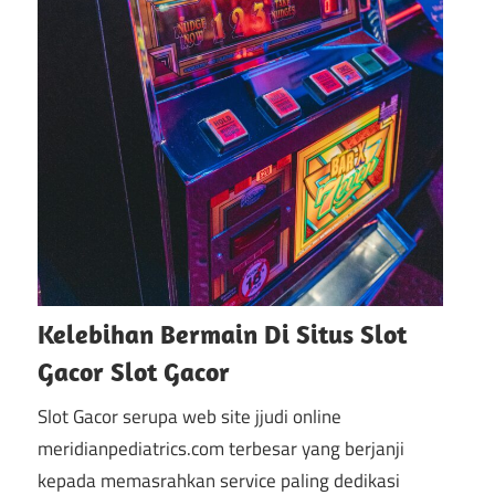
Kelebihan Bermain Di Situs Slot
Gacor Slot Gacor
Slot Gacor serupa web site jjudi online
meridianpediatrics.com terbesar yang berjanji
kepada memasrahkan service paling dedikasi