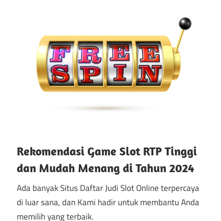
Rekomendasi Game Slot RTP Tinggi
dan Mudah Menang di Tahun 2024
Ada banyak Situs Daftar Judi Slot Online terpercaya
di luar sana, dan Kami hadir untuk membantu Anda
memilih yang terbaik.