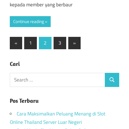
kepada member yang berbaur
Continue reading
Paginasi
Previous
Next
«
1
2
3
»
Posts
Posts
pos
Cari
Search
Search
for:
Pos Terbaru
Cara Maksimalkan Peluang Menang di Slot
Online Thailand Server Luar Negeri