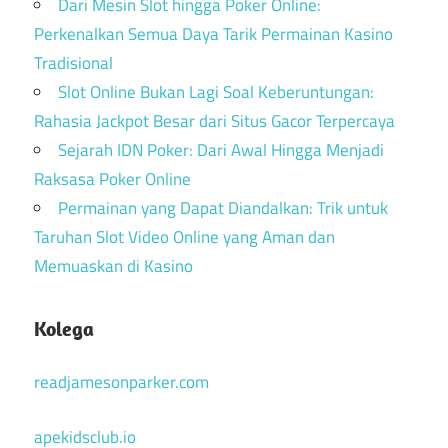
Dari Mesin Slot hingga Poker Online:
Perkenalkan Semua Daya Tarik Permainan Kasino
Tradisional
Slot Online Bukan Lagi Soal Keberuntungan:
Rahasia Jackpot Besar dari Situs Gacor Terpercaya
Sejarah IDN Poker: Dari Awal Hingga Menjadi
Raksasa Poker Online
Permainan yang Dapat Diandalkan: Trik untuk
Taruhan Slot Video Online yang Aman dan
Memuaskan di Kasino
Kolega
readjamesonparker.com
apekidsclub.io